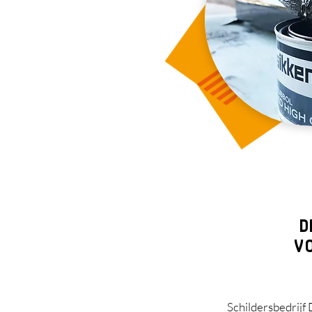
D
VO
Schildersbedrijf